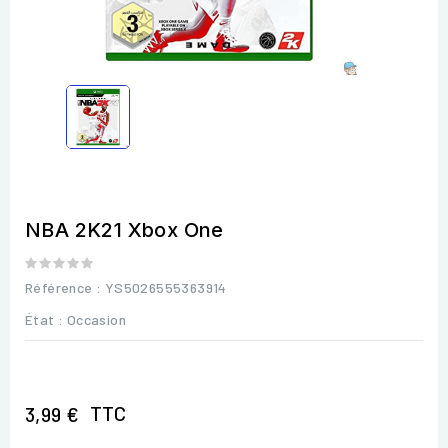
NBA 2K21 Xbox One
Référence
: YS5026555363914
État :
Occasion
TTC
3,99 €