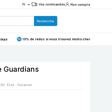
Fr
Vos commandes
Mon compte

Recherche
10% de réduc si vous trouvez moins cher
ikair
e Guardians
830
État :
Occasion