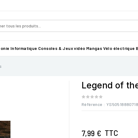
honie
Informatique
Consoles & Jeux vidéo
Mangas
Vélo électrique B
s
Legend of th
Référence
: YS5051888071
TTC
7,99 €