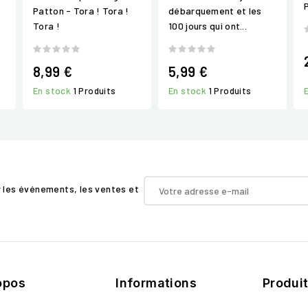
Patton - Tora ! Tora !
débarquement et les
Tora !
100 jours qui ont...
8,99 €
5,99 €
En stock
1 Produits
En stock
1 Produits
r les événements, les ventes et
opos
Informations
Produi