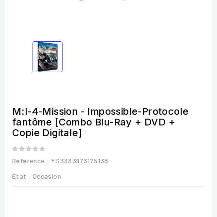
M:I-4-Mission - Impossible-Protocole
fantôme [Combo Blu-Ray + DVD +
Copie Digitale]
Référence
: YS3333973175138
État :
Occasion