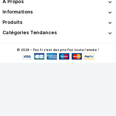
A Propos

Informations

Produits

Catégories Tendances

© 2026 - Foo.fr c'est des prix Foo toute l'année !