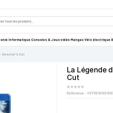
honie
Informatique
Consoles & Jeux vidéo
Mangas
Vélo électrique B
 Director's Cut
La Légende d
Cut
Référence
: YS73219102109