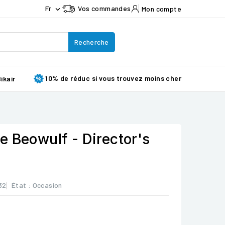
Fr
Vos commandes
Mon compte

Recherche
10% de réduc si vous trouvez moins cher
ikair
e Beowulf - Director's
32
État :
Occasion