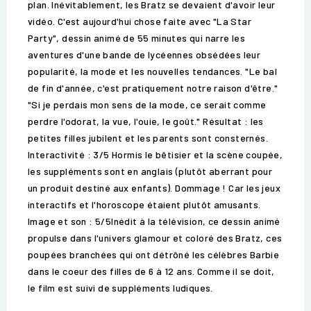
plan. Inévitablement, les Bratz se devaient d'avoir leur
vidéo. C'est aujourd'hui chose faite avec "La Star
Party", dessin animé de 55 minutes qui narre les
aventures d'une bande de lycéennes obsédées leur
popularité, la mode et les nouvelles tendances. "Le bal
de fin d'année, c'est pratiquement notre raison d'être."
"Si je perdais mon sens de la mode, ce serait comme
perdre l'odorat, la vue, l'ouie, le goût." Résultat : les
petites filles jubilent et les parents sont consternés.
Interactivité : 3/5 Hormis le bêtisier et la scène coupée,
les suppléments sont en anglais (plutôt aberrant pour
un produit destiné aux enfants). Dommage ! Car les jeux
interactifs et l'horoscope étaient plutôt amusants.
Image et son : 5/5Inédit à la télévision, ce dessin animé
propulse dans l'univers glamour et coloré des Bratz, ces
poupées branchées qui ont détrôné les célèbres Barbie
dans le coeur des filles de 6 à 12 ans. Comme il se doit,
le film est suivi de suppléments ludiques.