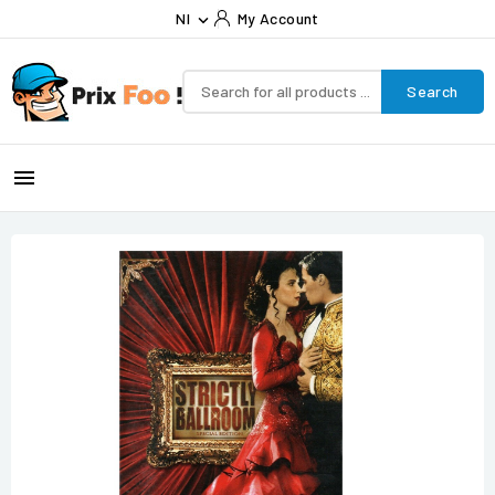
Nl
My Account

Search
