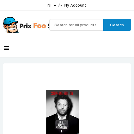
Nl
My Account

Search
