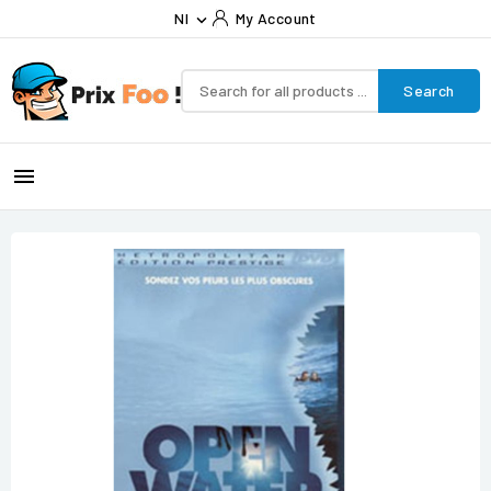
Nl
My Account

Search
