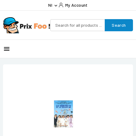
Nl
My Account

Search
