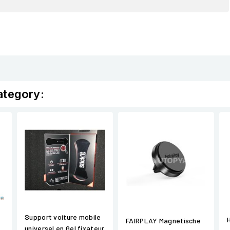
ategory:
Support voiture mobile
FAIRPLAY Magnetische
universel en Gel fixateur