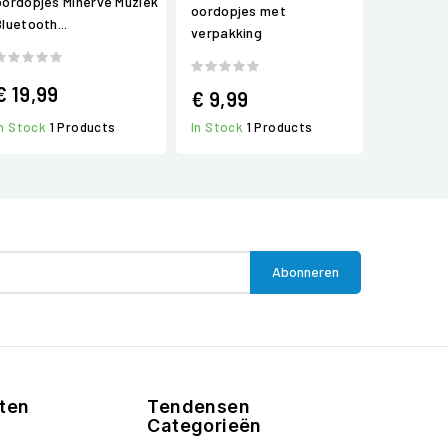
oordopjes Minerve Muziek
oordopjes met
Bluetooth...
verpakking
€ 19,99
€ 9,99
In Stock
1 Products
In Stock
1 Products
ten
Tendensen
Categorieën