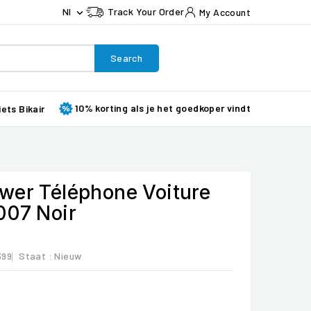
Nl
Track Your Order
My Account

Search
10% korting als je het goedkoper vindt
iets Bikair
wer Téléphone Voiture
007 Noir
399
Staat :
Nieuw