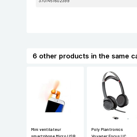
3701451602399
6 other products in the same c
Mini ventilateur
Poly Plantronics
smartphone Micro USB
Voyager Focus UC