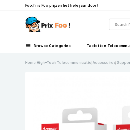
Foo.fr is Foo prijzen het hele jaar door!

Browse Categories
Tabletten
Telecommun
Home
High-Tech
Telecommunicatie
Accessoires
Suppor