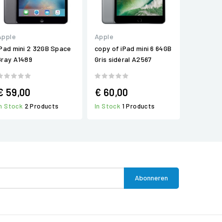
Apple
Apple
iPad mini 2 32GB Space
copy of iPad mini 6 64GB
Gray A1489
Gris sidéral A2567
€ 59,00
€ 60,00
In Stock
2 Products
In Stock
1 Products