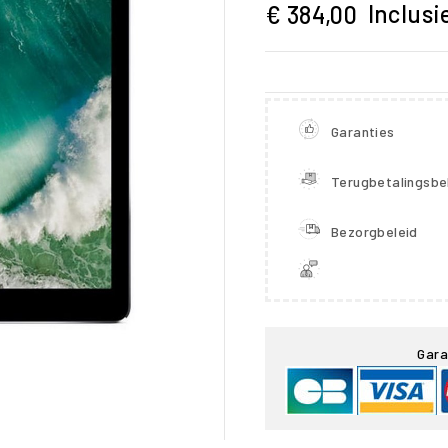
Inclusi
€ 384,00
Garanties
Terugbetalingsbe
Bezorgbeleid

Gara