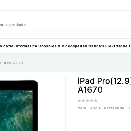
icatie
Informatica
Consoles & Videospellen
Manga's
Elektrische f
e Gray A1670
iPad Pro(12.
A1670
Merk :
Apple
Referentie
: 