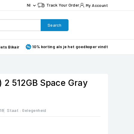
Nl
Track Your Order
My Account

Search
10% korting als je het goedkoper vindt
iets Bikair
9) 2 512GB Space Gray
Y18
Staat :
Gelegenheid