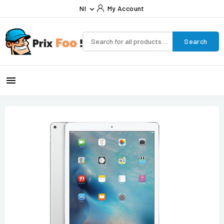
Nl
My Account

Search
