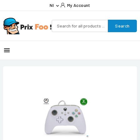
Nl
My Account

Search
