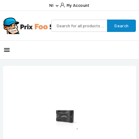
Nl
My Account

Search
