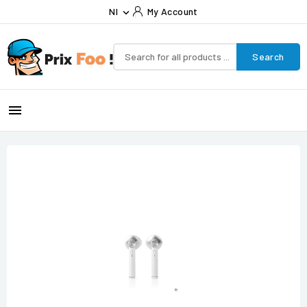
Nl
My Account

Search
