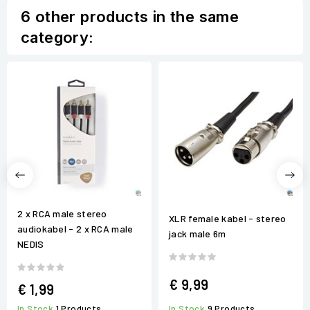
6 other products in the same
category:
2 x RCA male stereo
XLR female kabel - stereo
audiokabel - 2 x RCA male
jack male 6m
NEDIS
€ 9,99
€ 1,99
In Stock
9 Products
In Stock
1 Products