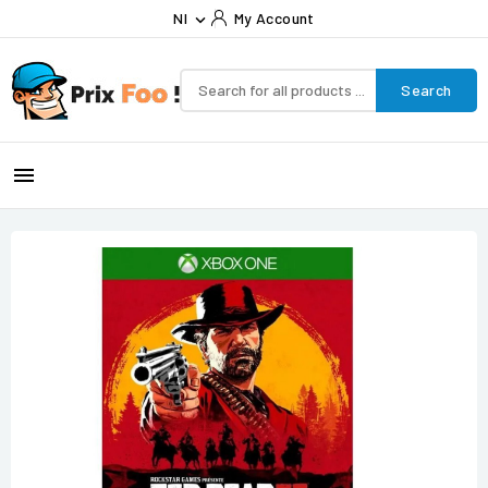
Nl
My Account

Search
