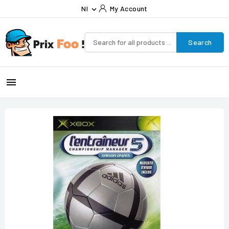
Nl
My Account

Search
