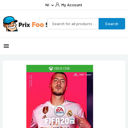
Nl
My Account

Search
