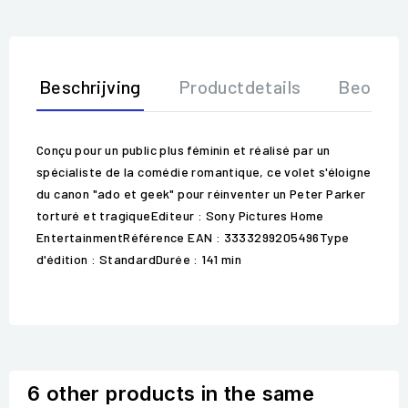
Beschrijving
Productdetails
Beoorde
Conçu pour un public plus féminin et réalisé par un
spécialiste de la comédie romantique, ce volet s'éloigne
du canon "ado et geek" pour réinventer un Peter Parker
torturé et tragiqueEditeur : Sony Pictures Home
EntertainmentRéférence EAN : 3333299205496Type
d'édition : StandardDurée : 141 min
6 other products in the same