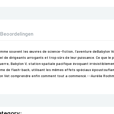
Beoordelingen
e souvent les œuvres de science-fiction, l'aventure deBabylon Vdé
uel de dirigeants arrogants et trop sûrs de leur puissance. Ce que l
rre, Babylon V, station spatiale pacifique évoquant irrésistiblement l
rme de flash-back, utilisant les mêmes effets spéciaux époustouflants
bylon Vet comprendre enfin comment tout a commencé.--Aurélie Roch
ategory: