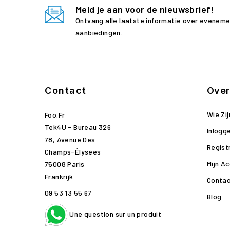
Meld je aan voor de nieuwsbrief!
Ontvang alle laatste informatie over evenem
aanbiedingen.
Contact
Over
Wie Zij
Foo.fr
Tek4U - Bureau 326
Inlogg
78, Avenue Des
Regist
Champs-Élysées
Mijn A
75008 Paris
Frankrijk
Contac
09 53 13 55 67
Blog
Une question sur un produit