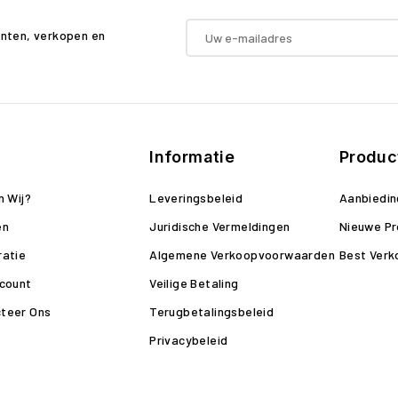
enten, verkopen en
Informatie
Produc
n Wij?
Leveringsbeleid
Aanbiedi
en
Juridische Vermeldingen
Nieuwe P
ratie
Algemene Verkoopvoorwaarden
Best Verk
ccount
Veilige Betaling
teer Ons
Terugbetalingsbeleid
Privacybeleid