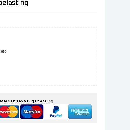
 belasting
leid
ntie van een veilige betaling