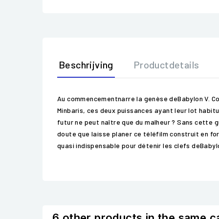
Beschrijving
Productdetails
Au commencementnarre la genèse deBabylon V. Comm
Minbaris, ces deux puissances ayant leur lot habit
futur ne peut naître que du malheur ? Sans cette gue
doute que laisse planer ce téléfilm construit en fo
quasi indispensable pour détenir les clefs deBa
6 other products in the same c