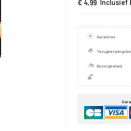
Inclusief
€ 4,99
Garanties
Terugbetalingsbe
Bezorgbeleid

Gara