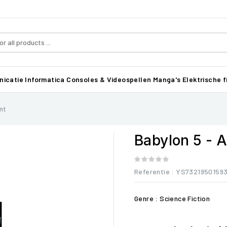
icatie
Informatica
Consoles & Videospellen
Manga's
Elektrische f
nt
Babylon 5 -
Referentie
: YS7321950159
Genre : Science Fiction