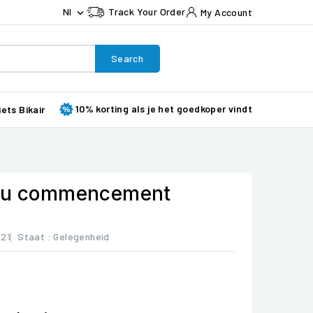
Nl
Track Your Order
My Account

Search
10% korting als je het goedkoper vindt
iets Bikair
 Au commencement
321
Staat :
Gelegenheid