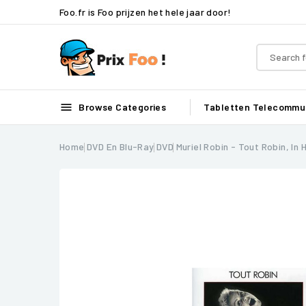
Foo.fr is Foo prijzen het hele jaar door!

Browse Categories
Tabletten
Telecommun
Home
DVD En Blu-Ray
DVD
Muriel Robin - Tout Robin, In 