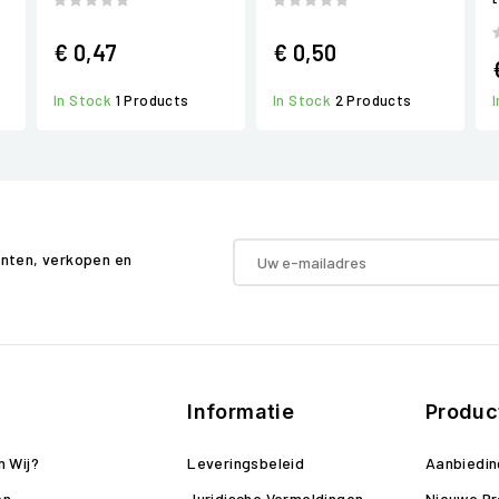
€ 0,47
€ 0,50
In Stock
1 Products
In Stock
2 Products
enten, verkopen en
Informatie
Produc
n Wij?
Leveringsbeleid
Aanbiedi
en
Juridische Vermeldingen
Nieuwe P