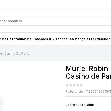
icatie
Informatica
Consoles & Videospellen
Manga's
Elektrische f
Het Casino De Paris
Muriel Robin 
Casino de Pa
Referentie
: YS602498338
Genre: Spectacle