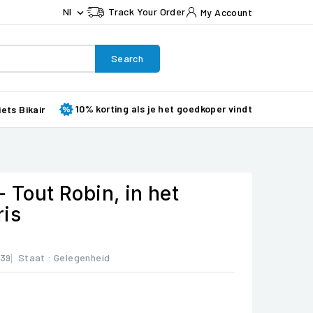
Nl
Track Your Order
My Account

Search
10% korting als je het goedkoper vindt
iets Bikair
- Tout Robin, in het
ris
339
Staat :
Gelegenheid