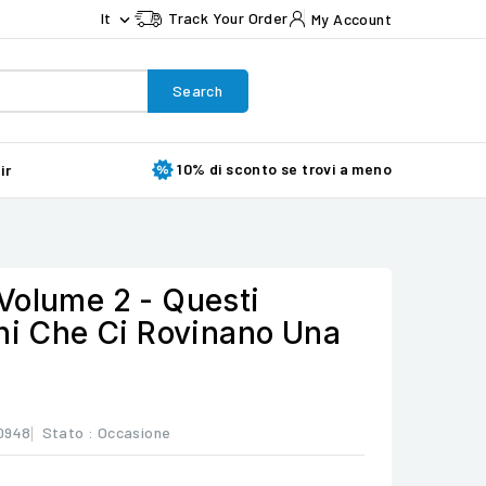
It
Track Your Order
My Account

Search
10% di sconto se trovi a meno
ir
Volume 2 - Questi
chi Che Ci Rovinano Una
0948
Stato :
Occasione