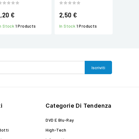
1,20 €
2,50 €
In Stock
1 Products
In Stock
1 Products
i
Categorie Di Tendenza
DVD E Blu-Ray
dotti
High-Tech