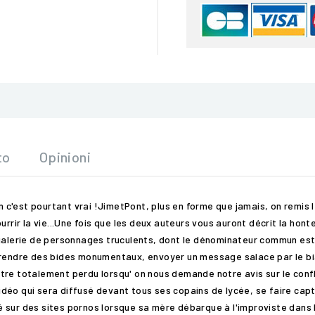
to
Opinioni
en c'est pourtant vrai !JimetPont, plus en forme que jamais, on remis 
urrir la vie...Une fois que les deux auteurs vous auront décrit la ho
 galerie de personnages truculents, dont le dénominateur commun est
prendre des bides monumentaux, envoyer un message salace par le biai
, être totalement perdu lorsqu' on nous demande notre avis sur le confl
éo qui sera diffusé devant tous ses copains de lycée, se faire capter
 sur des sites pornos lorsque sa mère débarque à l'improviste dans 