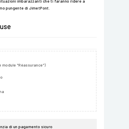
situazioni imbarazzanti che ti faranno ridere a
smo pungente di JimetPont.
luse
le module "Réassurance")
so
gna
nzia di un pagamento sicuro