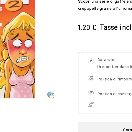
Scopri una serie di gaffe e 
crepapelle grazie all'umori
Tasse inc
1,20 €
Garanzie
(à modifier dans 
Politica di rimbor

Politica di conse
Gara