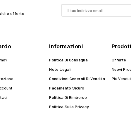
aldi e offerte.
ardo
Informazioni
Prodott
amo?
Politica Di Consegna
Offerte
Note Legali
Nuovi Pro
razione
Condizioni Generali Di Vendita
Più Vendut
Account
Pagamento Sicuro
taci
Politica Di Rimborso
Politica Sulla Privacy