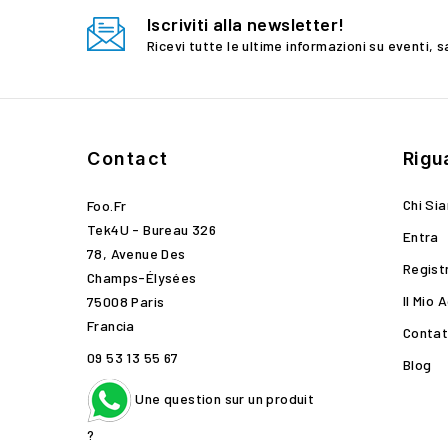
Iscriviti alla newsletter!
Ricevi tutte le ultime informazioni su eventi, s
Contact
Rigu
Chi Si
Foo.fr
Tek4U - Bureau 326
Entra
78, Avenue Des
Regist
Champs-Élysées
Il Mio 
75008 Paris
Francia
Contat
09 53 13 55 67
Blog
Une question sur un produit
?