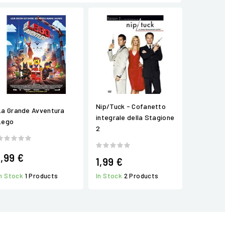
Nip/Tuck - Cofanetto
La Grande Avventura
integrale della Stagione
Lego
2
1,99 €
1,99 €
In Stock
1 Products
In Stock
2 Products