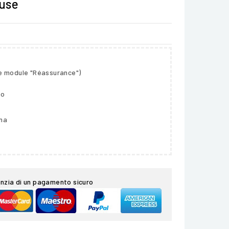
luse
le module "Réassurance")
so
gna
nzia di un pagamento sicuro