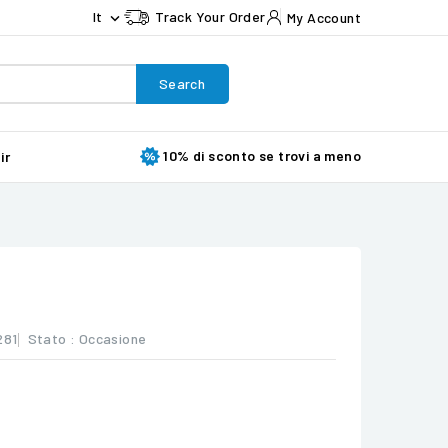
It
Track Your Order
My Account

Search
10% di sconto se trovi a meno
ir
281
Stato :
Occasione