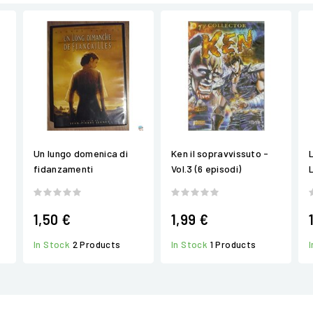
Un lungo domenica di
Ken il sopravvissuto -
fidanzamenti
Vol.3 (6 episodi)
1,50 €
1,99 €
In Stock
2 Products
In Stock
1 Products