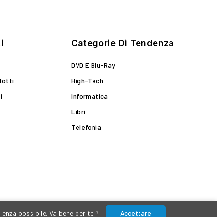
i
Categorie Di Tendenza
DVD E Blu-Ray
dotti
High-Tech
i
Informatica
Libri
Telefonia
rienza possibile. Va bene per te ?
Accettare