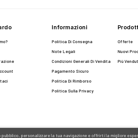
ardo
Informazioni
Prodott
amo?
Politica Di Consegna
Offerte
Note Legali
Nuovi Pro
razione
Condizioni Generali Di Vendita
Più Vendut
Account
Pagamento Sicuro
taci
Politica Di Rimborso
Politica Sulla Privacy
o pubblico, personalizzare la tua navigazione e offrirti la migliore espe