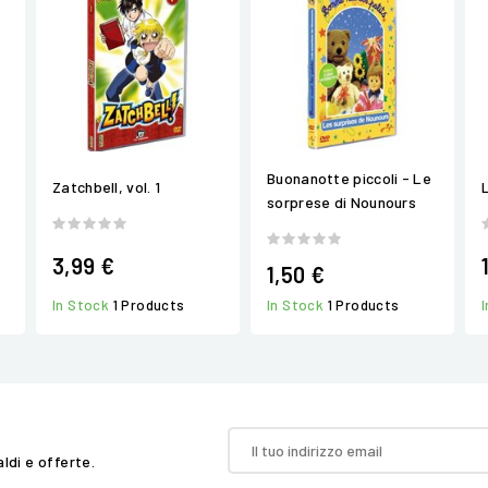
Buonanotte piccoli - Le
Zatchbell, vol. 1
sorprese di Nounours
3,99 €
1,50 €
In Stock
1 Products
In Stock
1 Products
aldi e offerte.