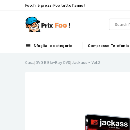
Foo.fr è prezzi Foo tutto l'anno!

Sfoglia le categorie
Compresse
Telefonia
Casa
DVD E Blu-Ray
DVD
Jackass - Vol.2