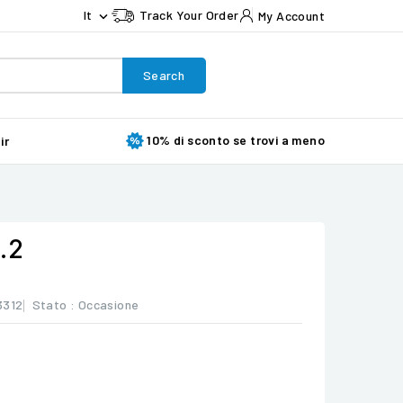
It
Track Your Order
My Account

Search
10% di sconto se trovi a meno
ir
.2
3312
Stato :
Occasione