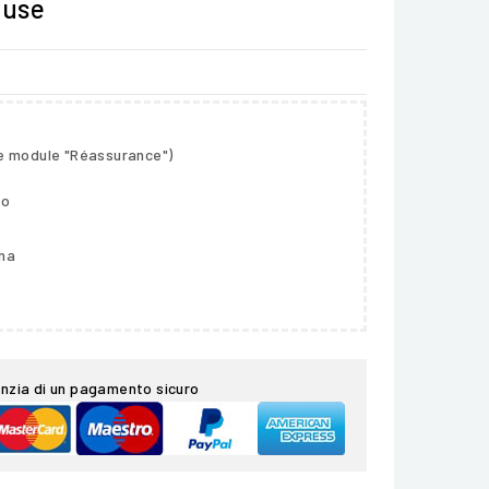
luse
le module "Réassurance")
so
gna
nzia di un pagamento sicuro