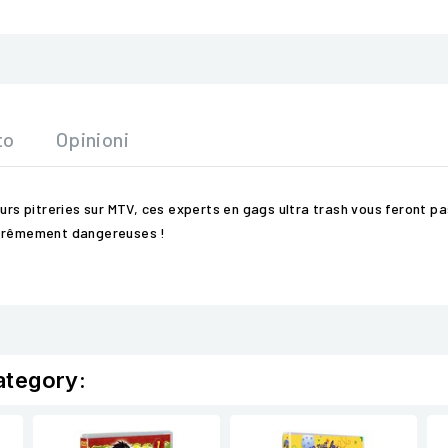
to
Opinioni
eurs pitreries sur MTV, ces experts en gags ultra trash vous feront p
extrêmement dangereuses !
ategory: