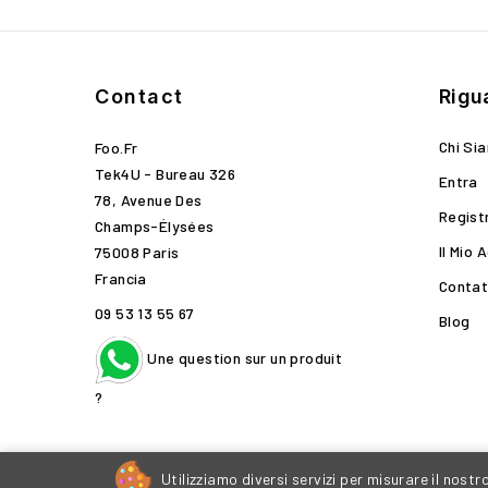
Contact
Rigu
Chi Si
Foo.fr
Tek4U - Bureau 326
Entra
78, Avenue Des
Regist
Champs-Élysées
Il Mio 
75008 Paris
Francia
Contat
09 53 13 55 67
Blog
Une question sur un produit
?
Utilizziamo diversi servizi per misurare il nostr