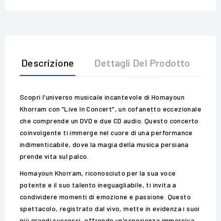
Descrizione
Dettagli Del Prodotto
Op
Scopri l'universo musicale incantevole di Homayoun
Khorram con "Live In Concert", un cofanetto eccezionale
che comprende un DVD e due CD audio. Questo concerto
coinvolgente ti immerge nel cuore di una performance
indimenticabile, dove la magia della musica persiana
prende vita sul palco.
Homayoun Khorram, riconosciuto per la sua voce
potente e il suo talento ineguagliabile, ti invita a
condividere momenti di emozione e passione. Questo
spettacolo, registrato dal vivo, mette in evidenza i suoi
più grandi successi, offrendo un'esperienza immersiva