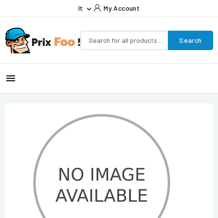
It
My Account

Search
