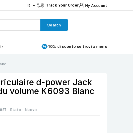
It
Track Your Order
My Account

Search
10% di sconto se trovi a meno
ir
lanc
riculaire d-power Jack
 du volume K6093 Blanc
4997
Stato :
Nuovo