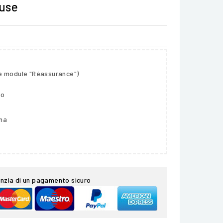
luse
le module "Réassurance")
so
gna
nzia di un pagamento sicuro