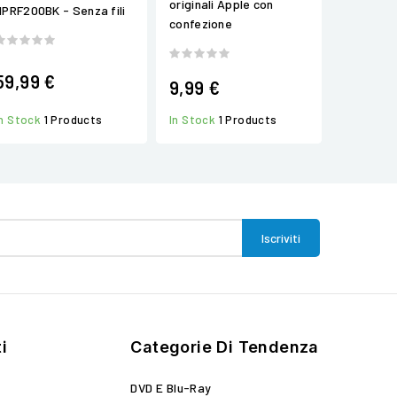
originali Apple con
HPRF200BK - Senza fili
confezione
59,99 €
9,99 €
In Stock
1 Products
In Stock
1 Products
i
Categorie Di Tendenza
DVD E Blu-Ray