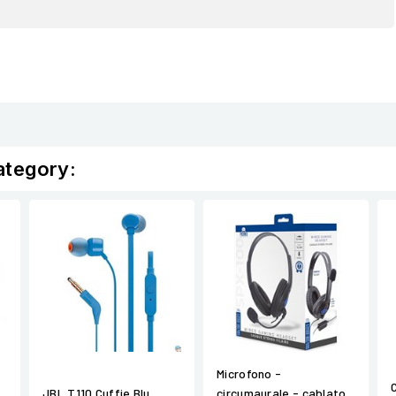
ategory:
Microfono -
JBL T110 Cuffie Blu
circumaurale - cablato