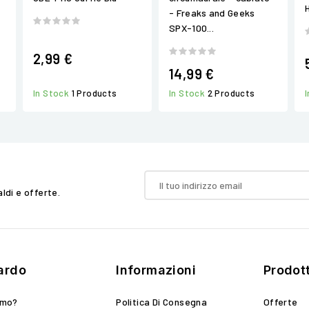
- Freaks and Geeks
SPX-100...
2,99 €
14,99 €
In Stock
1 Products
In Stock
2 Products
aldi e offerte.
ardo
Informazioni
Prodott
amo?
Politica Di Consegna
Offerte