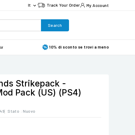
It
Track Your Order
My Account

Search
10% di sconto se trovi a meno
ir
nds Strikepack -
 Mod Pack (US) (PS4)
149
Stato :
Nuovo