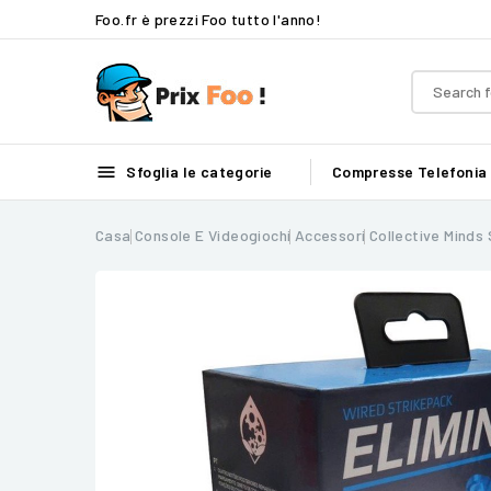
Foo.fr è prezzi Foo tutto l'anno!

Sfoglia le categorie
Compresse
Telefonia
Casa
Console E Videogiochi
Accessori
Collective Minds 