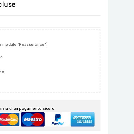
cluse
le module "Réassurance")
so
gna
nzia di un pagamento sicuro