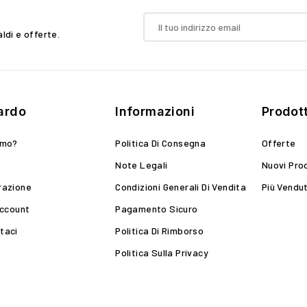
aldi e offerte.
ardo
Informazioni
Prodott
amo?
Politica Di Consegna
Offerte
Note Legali
Nuovi Pro
razione
Condizioni Generali Di Vendita
Più Vendut
Account
Pagamento Sicuro
taci
Politica Di Rimborso
Politica Sulla Privacy