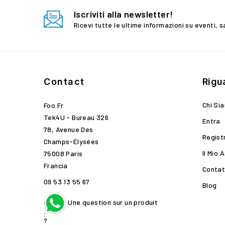
Iscriviti alla newsletter!
Ricevi tutte le ultime informazioni su eventi, s
Contact
Rigu
Chi Si
Foo.fr
Tek4U - Bureau 326
Entra
78, Avenue Des
Regist
Champs-Élysées
Il Mio 
75008 Paris
Francia
Contat
09 53 13 55 67
Blog
Une question sur un produit
?