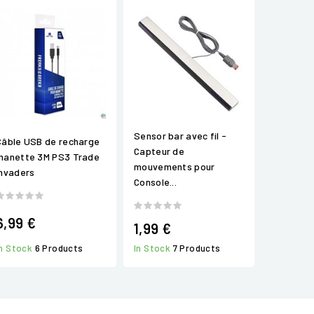
Sensor bar avec fil -
Câble USB de recharge
Capteur de
manette 3M PS3 Trade
mouvements pour
invaders
Console...
6,99 €
1,99 €
In Stock
6 Products
In Stock
7 Products