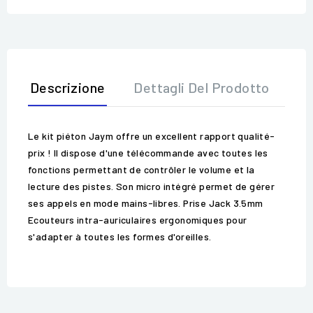
Descrizione
Dettagli Del Prodotto
Op
Le kit piéton Jaym offre un excellent rapport qualité-
prix ! Il dispose d'une télécommande avec toutes les
fonctions permettant de contrôler le volume et la
lecture des pistes. Son micro intégré permet de gérer
ses appels en mode mains-libres. Prise Jack 3.5mm
Ecouteurs intra-auriculaires ergonomiques pour
s'adapter à toutes les formes d'oreilles.