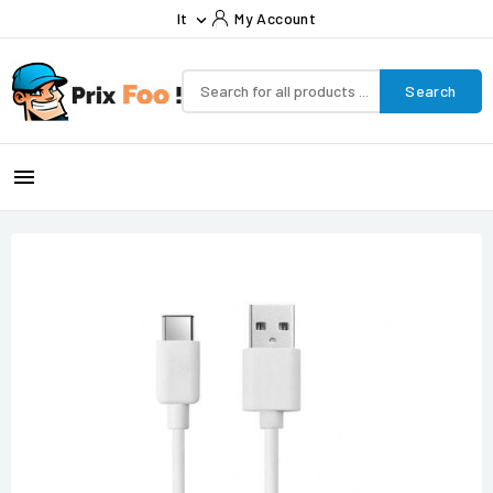
It
My Account

Search
