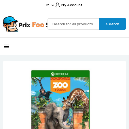
It
My Account

Search
