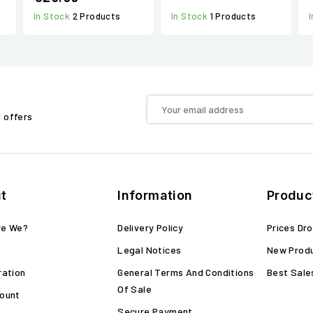
In Stock
1 Products
In Stock
2 Products
d offers
t
Information
Produc
re We?
Delivery Policy
Prices Dr
Legal Notices
New Prod
ration
General Terms And Conditions
Best Sale
Of Sale
ount
Secure Payment