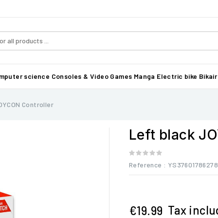
mputer science
Consoles & Video Games
Manga
Electric bike Bikair
OYCON Controller
Left black J
Reference
: YS3760178627
Tax incl
€19.99