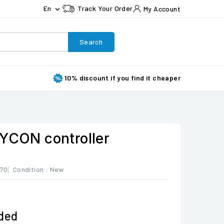
En
Track Your Order
My Account

Search
10% discount if you find it cheaper
OYCON controller
870
Condition :
New
uded