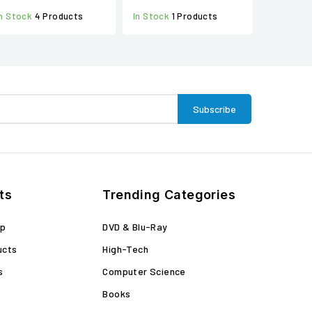
In Stock
4 Products
In Stock
1 Products
ts
Trending Categories
op
DVD & Blu-Ray
ucts
High-Tech
s
Computer Science
Books