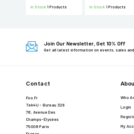
In Stock
1 Products
In Stock
1 Products
Join Our Newsletter, Get 10% Off
Get all latest information on events, sales an
Contact
Abou
Who A
Foo.fr
Tek4U - Bureau 326
Login
78, Avenue Des
Regist
Champs-Élysées
My Acc
75008 Paris
France