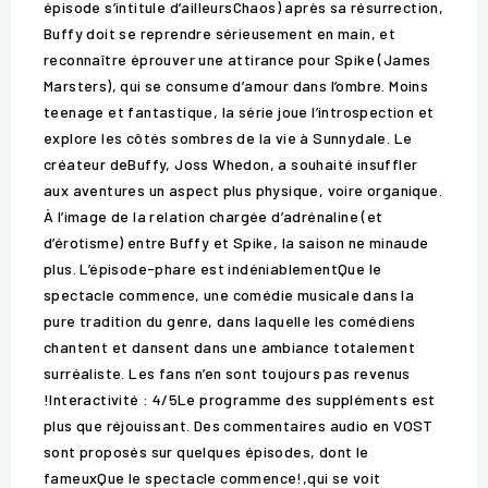
épisode s’intitule d’ailleursChaos) après sa résurrection,
Buffy doit se reprendre sérieusement en main, et
reconnaître éprouver une attirance pour Spike (James
Marsters), qui se consume d’amour dans l’ombre. Moins
teenage et fantastique, la série joue l’introspection et
explore les côtés sombres de la vie à Sunnydale. Le
créateur deBuffy, Joss Whedon, a souhaité insuffler
aux aventures un aspect plus physique, voire organique.
À l’image de la relation chargée d’adrénaline (et
d’érotisme) entre Buffy et Spike, la saison ne minaude
plus. L’épisode-phare est indéniablementQue le
spectacle commence, une comédie musicale dans la
pure tradition du genre, dans laquelle les comédiens
chantent et dansent dans une ambiance totalement
surréaliste. Les fans n’en sont toujours pas revenus
!Interactivité : 4/5Le programme des suppléments est
plus que réjouissant. Des commentaires audio en VOST
sont proposés sur quelques épisodes, dont le
fameuxQue le spectacle commence!,qui se voit