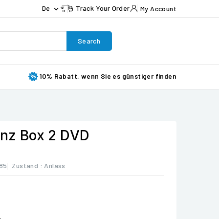
De
Track Your Order
My Account

Search
10% Rabatt, wenn Sie es günstiger finden
rinz Box 2 DVD
85
Zustand :
Anlass