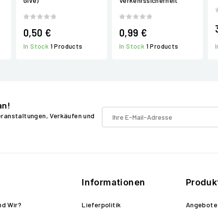
Give)
Verkehrssicherheit
0,50 €
0,99 €
In Stock
1 Products
In Stock
1 Products
an!
Veranstaltungen, Verkäufen und
Informationen
Produk
nd Wir?
Lieferpolitik
Angebote