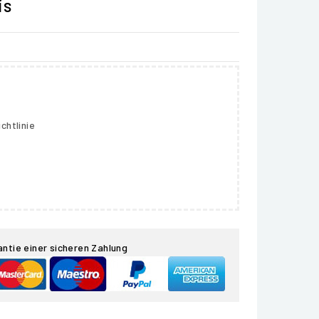
is
chtlinie
antie einer sicheren Zahlung