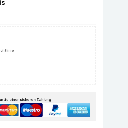
is
chtlinie
antie einer sicheren Zahlung