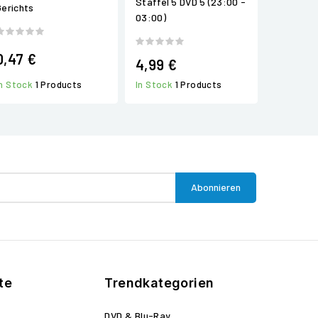
Staffel 5 DVD 5 (23:00 -
Gerichts
03:00)
0,47 €
4,99 €
In Stock
1 Products
In Stock
1 Products
te
Trendkategorien
DVD & Blu-Ray