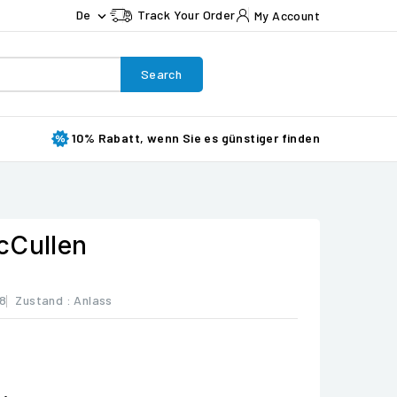
De
Track Your Order
My Account

Search
10% Rabatt, wenn Sie es günstiger finden
cCullen
8
Zustand :
Anlass