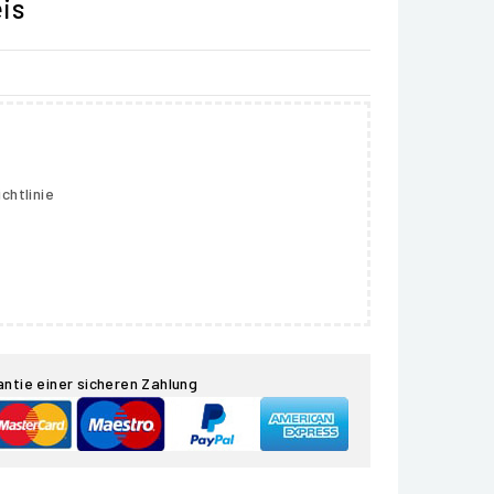
is
chtlinie
antie einer sicheren Zahlung