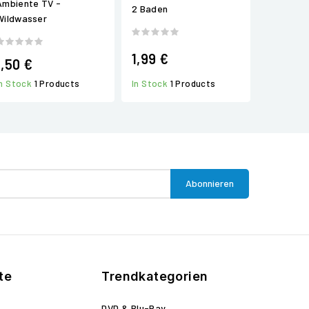
Ambiente TV -
2 Baden
Wildwasser
1,99 €
1,50 €
In Stock
1 Products
In Stock
1 Products
te
Trendkategorien
DVD & Blu-Ray