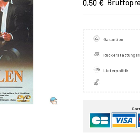
Bruttopre
0,50 €
Garantien
Rückerstattungsri
Lieferpolitik

Gar