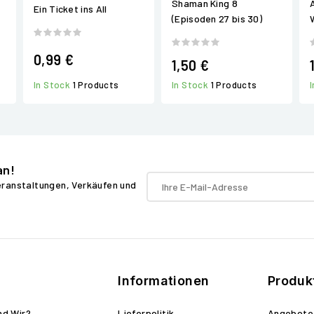
Shaman King 8
Ein Ticket ins All
(Episoden 27 bis 30)
0,99 €
1,50 €
In Stock
1 Products
In Stock
1 Products
an!
Veranstaltungen, Verkäufen und
Informationen
Produk
nd Wir?
Lieferpolitik
Angebote