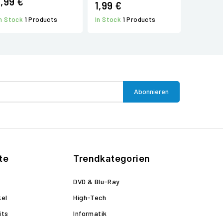
1,99 €
1,99 €
In Stock
1 Products
In Stock
1 Products
te
Trendkategorien
DVD & Blu-Ray
kel
High-Tech
its
Informatik