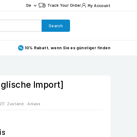
De
Track Your Order
My Account

Search
10% Rabatt, wenn Sie es günstiger finden
glische Import]
27
Zustand :
Anlass
is