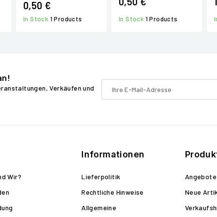
0,50 €
0,50 €
In Stock
1 Products
In Stock
1 Products
an!
Veranstaltungen, Verkäufen und
Informationen
Produk
nd Wir?
Lieferpolitik
Angebote
den
Rechtliche Hinweise
Neue Arti
dung
Allgemeine
Verkaufsh