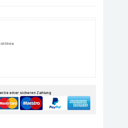
chtlinie
antie einer sicheren Zahlung