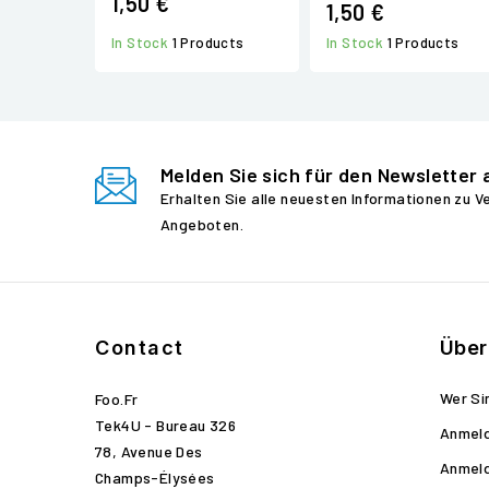
1,50 €
1,50 €
In Stock
1 Products
In Stock
1 Products
Melden Sie sich für den Newsletter 
Erhalten Sie alle neuesten Informationen zu 
Angeboten.
Contact
Über
Wer Si
Foo.fr
Tek4U - Bureau 326
Anmel
78, Avenue Des
Anmel
Champs-Élysées