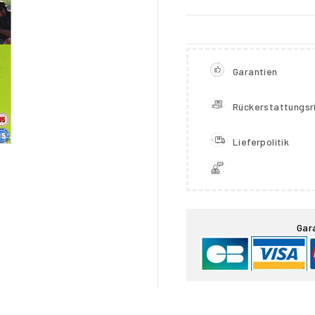
Garantien
Rückerstattungsri
Lieferpolitik

Gar