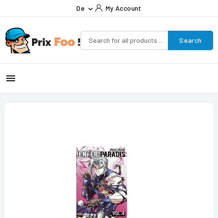
De
My Account

Search
