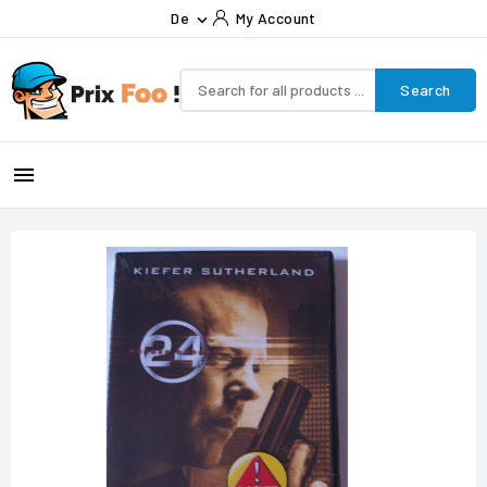
De
My Account

Search
