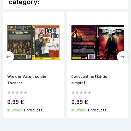
category:
Wie der Vater, so die
Constantine (Édition
Tochter
simple)
0,99 €
0,99 €
In Stock
1 Products
In Stock
1 Products