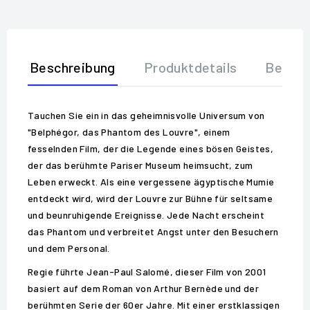
Beschreibung
Produktdetails
Bewer
Tauchen Sie ein in das geheimnisvolle Universum von
"Belphégor, das Phantom des Louvre", einem
fesselnden Film, der die Legende eines bösen Geistes,
der das berühmte Pariser Museum heimsucht, zum
Leben erweckt. Als eine vergessene ägyptische Mumie
entdeckt wird, wird der Louvre zur Bühne für seltsame
und beunruhigende Ereignisse. Jede Nacht erscheint
das Phantom und verbreitet Angst unter den Besuchern
und dem Personal.
Regie führte Jean-Paul Salomé, dieser Film von 2001
basiert auf dem Roman von Arthur Bernède und der
berühmten Serie der 60er Jahre. Mit einer erstklassigen