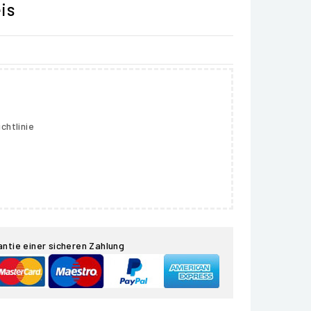
is
chtlinie
antie einer sicheren Zahlung