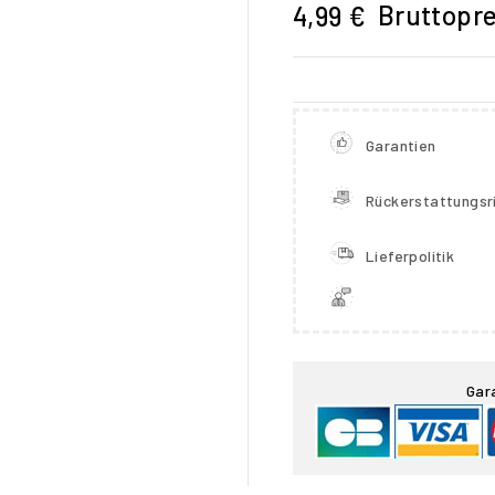
Bruttopre
4,99 €
Garantien
Rückerstattungsri
Lieferpolitik

Gar