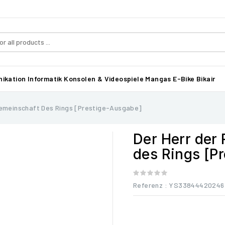
ikation
Informatik
Konsolen & Videospiele
Mangas
E-Bike Bikair
 Gemeinschaft Des Rings [Prestige-Ausgabe]
Der Herr der
des Rings [P
Referenz
: YS33844420246