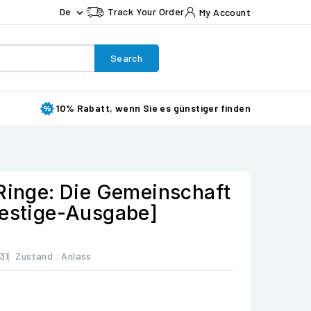
De
Track Your Order
My Account

Search
10% Rabatt, wenn Sie es günstiger finden
 Ringe: Die Gemeinschaft
restige-Ausgabe]
31
Zustand :
Anlass