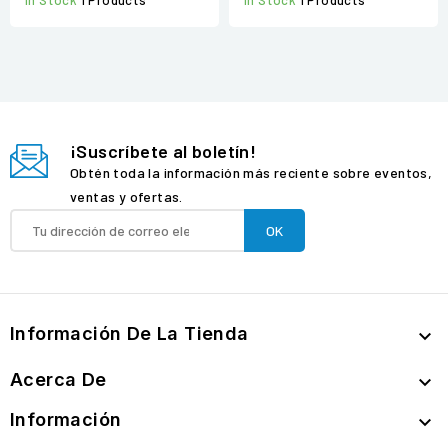
In Stock
1 Products
In Stock
1 Products
¡Suscríbete al boletín!
Obtén toda la información más reciente sobre eventos,
ventas y ofertas.
Información De La Tienda

Acerca De

Información
