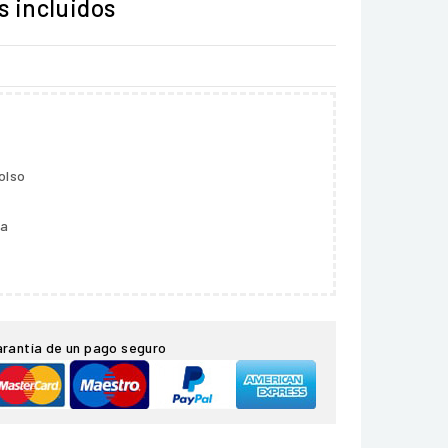
 incluidos
olso
ga
arantía de un pago seguro