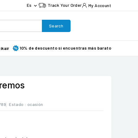
Es
Track Your Order
My Account

Search
10% de descuento si encuentras más barato
ikair
tremos
789
Estado :
ocasión