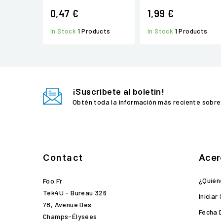
0,47 €
1,99 €
In Stock
1 Products
In Stock
1 Products
¡Suscríbete al boletín!
Obtén toda la información más reciente sobre
Contact
Acer
¿Quié
Foo.fr
Tek4U - Bureau 326
Iniciar
78, Avenue Des
Fecha 
Champs-Élysées