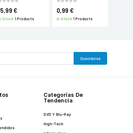
15,99 €
0,99 €
In Stock
1 Products
In Stock
1 Products
tos
Categorías De
Tendencia
DVD Y Blu-Ray
es
High-Tech
endidos