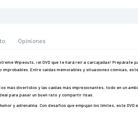
to
Opiniones
xtreme Wipeouts, ¡el DVD que te hará reír a carcajadas! Prepárate 
o improbables. Entre caídas memorables y situaciones cómicas, este
os más divertidos y las caídas más impresionantes, todo en un ambie
eal para pasar un buen rato y compartir risas.
humor y adrenalina. Con desafíos que empujan los límites, este DVD 