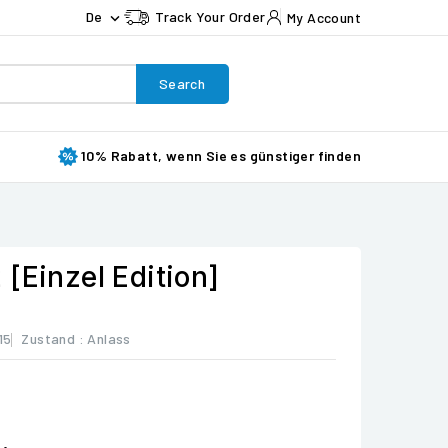
De
Track Your Order
My Account

Search
10% Rabatt, wenn Sie es günstiger finden
[Einzel Edition]
15
Zustand :
Anlass