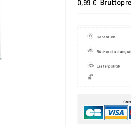
Bruttopre
0,99 €
Garantien
Rückerstattungsri
Lieferpolitik

Gar