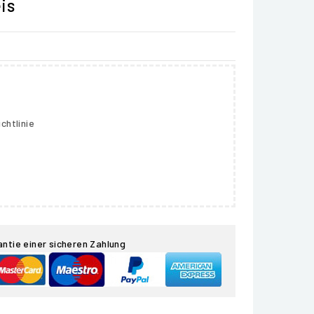
is
chtlinie
antie einer sicheren Zahlung