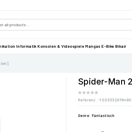
ikation
Informatik
Konsolen & Videospiele
Mangas
E-Bike Bikair
tion]
Spider-Man 2 
Referenz
: YS33332978480
Genre: Fantastisch