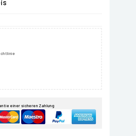
is
chtlinie
antie einer sicheren Zahlung