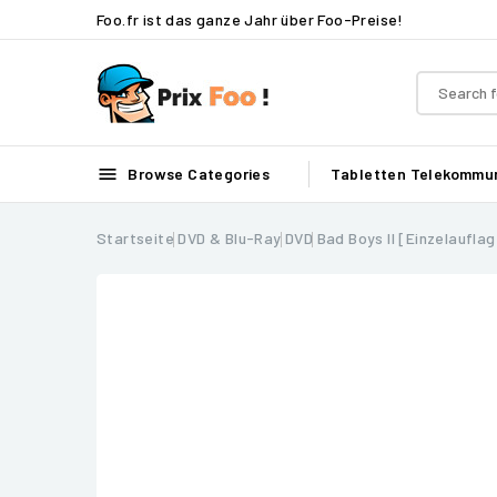
Foo.fr ist das ganze Jahr über Foo-Preise!

Browse Categories
Tabletten
Telekommun
Startseite
DVD & Blu-Ray
DVD
Bad Boys II [Einzelaufla