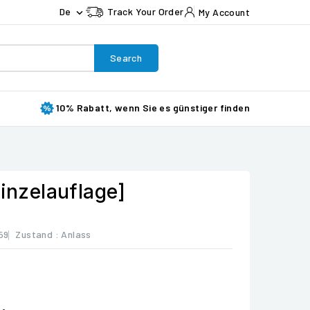
De
Track Your Order
My Account

Search
10% Rabatt, wenn Sie es günstiger finden
Einzelauflage]
59
Zustand :
Anlass