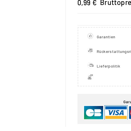
Bruttopre
0,99 €
Garantien
Rückerstattungsri
Lieferpolitik

Gar