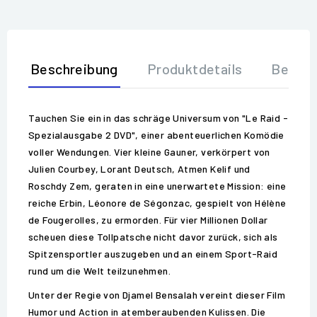
Beschreibung
Produktdetails
Bewer
Tauchen Sie ein in das schräge Universum von "Le Raid -
Spezialausgabe 2 DVD", einer abenteuerlichen Komödie
voller Wendungen. Vier kleine Gauner, verkörpert von
Julien Courbey, Lorant Deutsch, Atmen Kelif und
Roschdy Zem, geraten in eine unerwartete Mission: eine
reiche Erbin, Léonore de Ségonzac, gespielt von Hélène
de Fougerolles, zu ermorden. Für vier Millionen Dollar
scheuen diese Tollpatsche nicht davor zurück, sich als
Spitzensportler auszugeben und an einem Sport-Raid
rund um die Welt teilzunehmen.
Unter der Regie von Djamel Bensalah vereint dieser Film
Humor und Action in atemberaubenden Kulissen. Die