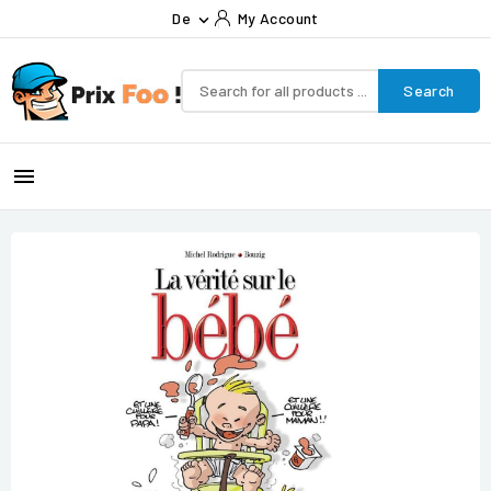
De
My Account

Search
