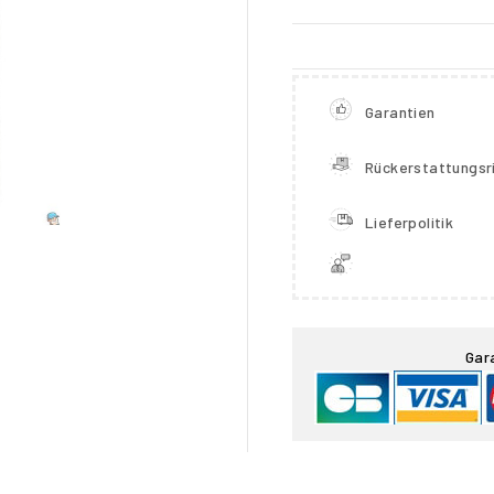
Garantien
Rückerstattungsri
Lieferpolitik

Gar