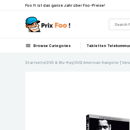
Foo.fr ist das ganze Jahr über Foo-Preise!

Browse Categories
Tabletten
Telekommun
Startseite
DVD & Blu-Ray
DVD
American Gangster [Ver