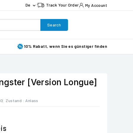
De
Track Your Order
My Account

Search
10% Rabatt, wenn Sie es günstiger finden
gster [Version Longue]
10
Zustand :
Anlass
is