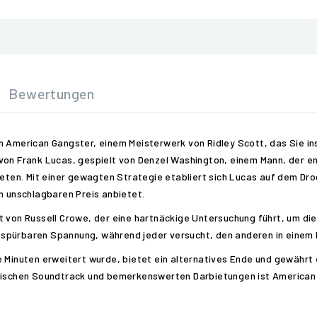
Bewertungen
n American Gangster, einem Meisterwerk von Ridley Scott, das Sie in
von Frank Lucas, gespielt von Denzel Washington, einem Mann, der e
en. Mit einer gewagten Strategie etabliert sich Lucas auf dem Drog
m unschlagbaren Preis anbietet.
 von Russell Crowe, der eine hartnäckige Untersuchung führt, um dies
ner spürbaren Spannung, während jeder versucht, den anderen in eine
 Minuten erweitert wurde, bietet ein alternatives Ende und gewährt e
onischen Soundtrack und bemerkenswerten Darbietungen ist American 