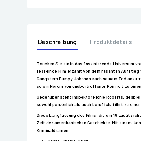
Beschreibung
Produktdetails
Tauchen Sie ein in das faszinierende Universum vo
fesselnde Film erzählt von dem rasanten Aufstieg 
Gangsters Bumpy Johnson nach seinem Tod anzutret
so ein Heroin von unübertroffener Reinheit zu eine
Gegenüber steht Inspektor Richie Roberts, gespielt
sowohl persönlich als auch beruflich, führt zu ei
Diese Langfassung des Films, die um 18 zusätzliche
Zeit der amerikanischen Geschichte. Mit einem ik
Kriminaldramen.
Genre: Drama, Krimi