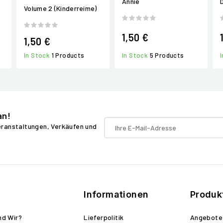
Annie
Volume 2 (Kinderreime)
1,50 €
1,50 €
In Stock
5 Products
In Stock
1 Products
an!
Veranstaltungen, Verkäufen und
Informationen
Produk
nd Wir?
Lieferpolitik
Angebote