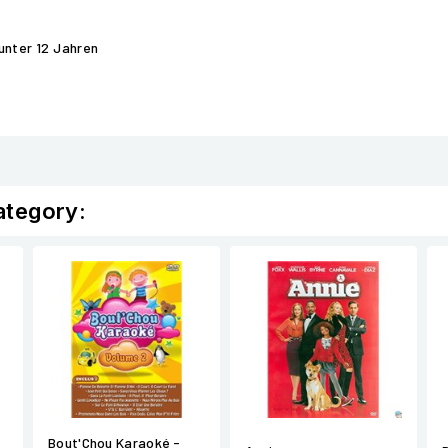
unter 12 Jahren
ategory:
Bout'Chou Karaoké -