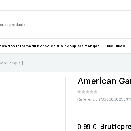
ikation
Informatik
Konsolen & Videospiele
Mangas
E-Bike Bikair
sion Longue]
American Gan
Referenz
: YS50505825391
Bruttopre
0,99 €