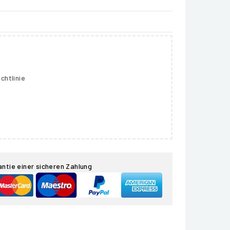
chtlinie
antie einer sicheren Zahlung