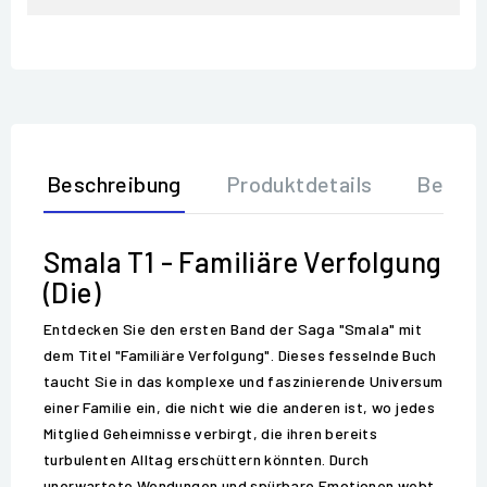
Beschreibung
Produktdetails
Bewer
Smala T1 - Familiäre Verfolgung
(Die)
Entdecken Sie den ersten Band der Saga "Smala" mit
dem Titel "Familiäre Verfolgung". Dieses fesselnde Buch
taucht Sie in das komplexe und faszinierende Universum
einer Familie ein, die nicht wie die anderen ist, wo jedes
Mitglied Geheimnisse verbirgt, die ihren bereits
turbulenten Alltag erschüttern könnten. Durch
unerwartete Wendungen und spürbare Emotionen webt