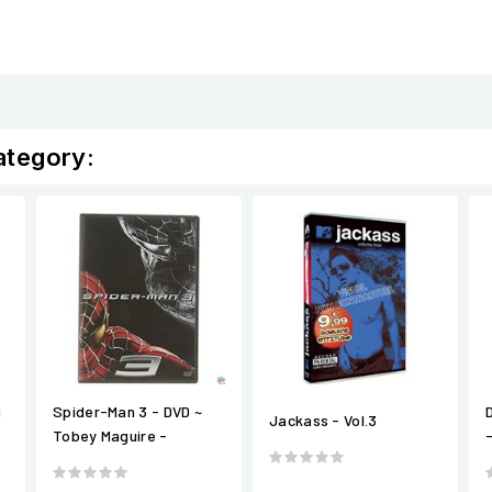
ategory:
u
Spider-Man 3 - DVD ~
D
Jackass - Vol.3
Tobey Maguire -