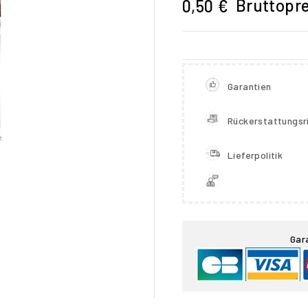
Bruttopre
0,50 €
Garantien
Rückerstattungsri
Lieferpolitik

Gar