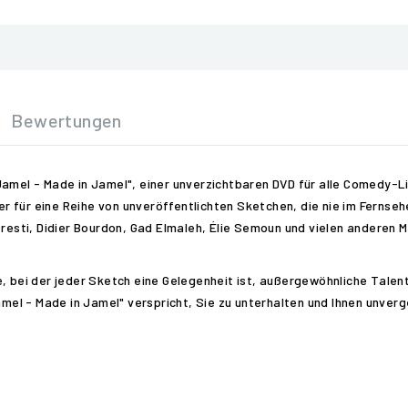
Bewertungen
Jamel - Made in Jamel", einer unverzichtbaren DVD für alle Comedy-
 für eine Reihe von unveröffentlichten Sketchen, die nie im Fernseh
Foresti, Didier Bourdon, Gad Elmaleh, Élie Semoun und vielen andere
e, bei der jeder Sketch eine Gelegenheit ist, außergewöhnliche Tale
Jamel - Made in Jamel" verspricht, Sie zu unterhalten und Ihnen unve