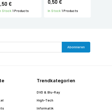
0,50 €
1,50 €
In Stock
1 Products
In Stock
1 Products
te
Trendkategorien
DVD & Blu-Ray
kel
High-Tech
its
Informatik