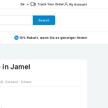
De
Track Your Order
My Account

Search
10% Rabatt, wenn Sie es günstiger finden
 in Jamel
49
Zustand :
Anlass