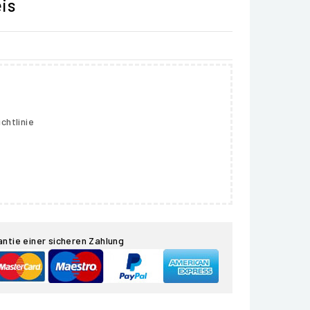
is
chtlinie
antie einer sicheren Zahlung