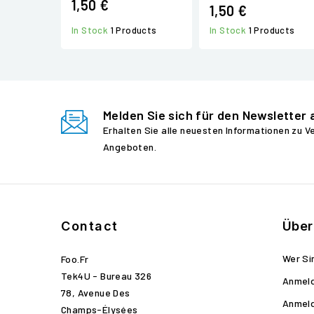
1,50 €
1,50 €
In Stock
1 Products
In Stock
1 Products
Melden Sie sich für den Newsletter 
Erhalten Sie alle neuesten Informationen zu 
Angeboten.
Contact
Über
Wer Si
Foo.fr
Tek4U - Bureau 326
Anmel
78, Avenue Des
Anmel
Champs-Élysées